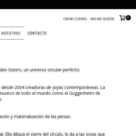
0
CREAR CUENTA
INICIAR SESIÓN
NOSOTRAS
CONTACTO
kin Sisters, un universo circular perfecto.
on desde 2004 creadoras de joyas contemporáneas. La
o y museos de todo el mundo como el Guggenheim de
s.
ción y materialización de las piezas.
lla dibuja el cierre del círculo, le da a las joyas que