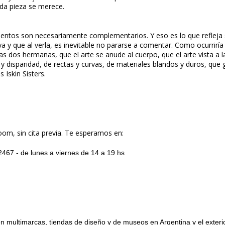
ada pieza se merece.
lentos son necesariamente complementarios. Y eso es lo que refleja s
ya y que al verla, es inevitable no pararse a comentar. Como ocurrirí
as dos hermanas, que el arte se anude al cuerpo, que el arte vista a
y disparidad, de rectas y curvas, de materiales blandos y duros, que 
Iskin Sisters.
om, sin cita previa. Te esperamos en:
 2467 - de lunes a viernes de 14 a 19 hs
 multimarcas, tiendas de diseño y de museos en Argentina y el exterior.