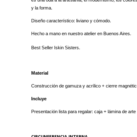
es una oda a la artesanía, el modernismo, los colores
y la forma.
Diseño característico: liviano y cómodo.
Hecho a mano en nuestro atelier en Buenos Aires.
Best Seller Iskin Sisters.
Material
Construcción de gamuza y acrílico + cierre magnétic
Incluye
Presentación lista para regalar: caja + lámina de arte
CIRCUNFERENCIA INTERNA