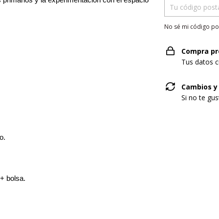
 primarios y la experimentación con el espacio 
No sé mi código po
Compra pr
Tus datos c
Cambios y
Si no te gu
o.
 + bolsa.