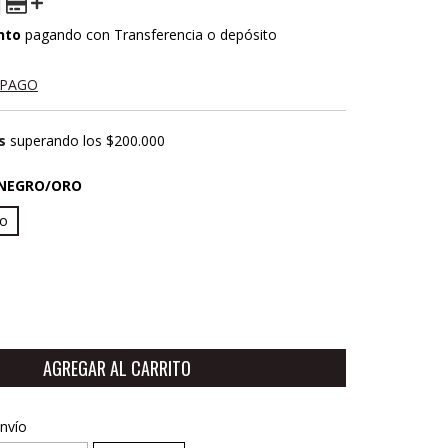
nto
pagando con Transferencia o depósito
 PAGO
s
superando los
$200.000
NEGRO/ORO
ro
CP:
CAMBIAR CP
nvío