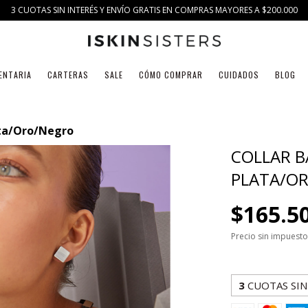
3 CUOTAS SIN INTERÉS Y ENVÍO GRATIS EN COMPRAS MAYORES A $200.000
ENTARIA
CARTERAS
SALE
CÓMO COMPRAR
CUIDADOS
BLOG
ata/Oro/Negro
COLLAR B
PLATA/O
$165.5
Precio sin impuest
3
CUOTAS SIN