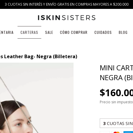
3 CUOTAS SIN INTERÉS Y ENVÍO GRATIS EN COMPRAS MAYORES A $200.000
ENTARIA
CARTERAS
SALE
CÓMO COMPRAR
CUIDADOS
BLOG
s Leather Bag- Negra (Billetera)
MINI CAR
NEGRA (B
$160.0
Precio sin impuest
3
CUOTAS SIN