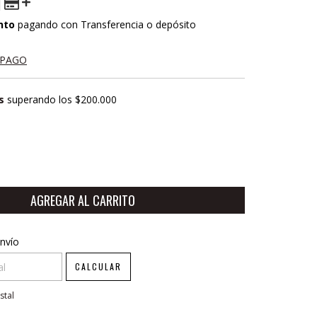
nto
pagando con Transferencia o depósito
 PAGO
s
superando los
$200.000
CP:
CAMBIAR CP
nvío
CALCULAR
stal