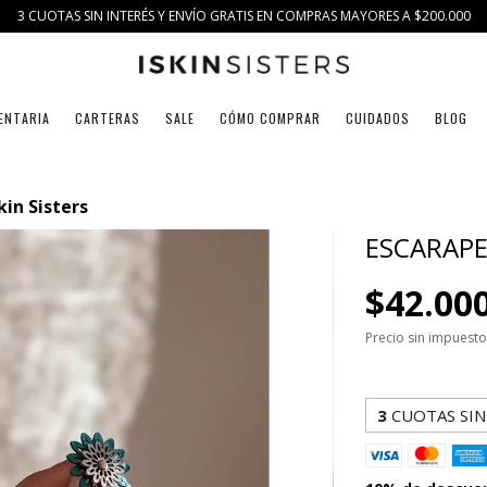
3 CUOTAS SIN INTERÉS Y ENVÍO GRATIS EN COMPRAS MAYORES A $200.000
ENTARIA
CARTERAS
SALE
CÓMO COMPRAR
CUIDADOS
BLOG
kin Sisters
ESCARAPEL
$42.00
Precio sin impuest
3
CUOTAS SIN