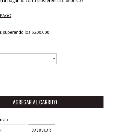
nto
pagando con Transferencia o depósito
 PAGO
s
superando los
$200.000
CP:
CAMBIAR CP
nvío
CALCULAR