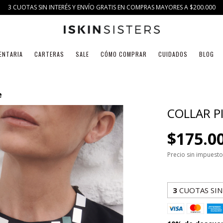
3 CUOTAS SIN INTERÉS Y ENVÍO GRATIS EN COMPRAS MAYORES A $200.000
ENTARIA
CARTERAS
SALE
CÓMO COMPRAR
CUIDADOS
BLOG
e
COLLAR PI
$175.0
Precio sin impuest
3
CUOTAS SIN