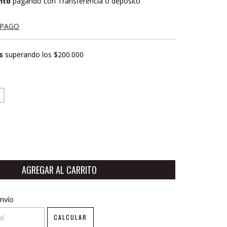
nto
pagando con Transferencia o depósito
 PAGO
s
superando los
$200.000
CP:
CAMBIAR CP
nvío
CALCULAR