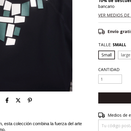
10% de descue
bancario
VER MEDIOS DE
Envío grati
TALLE:
SMALL
Small
large
CANTIDAD
Entregas para el 
Medios de e
n, esta colección combina la fuerza del arte
no.