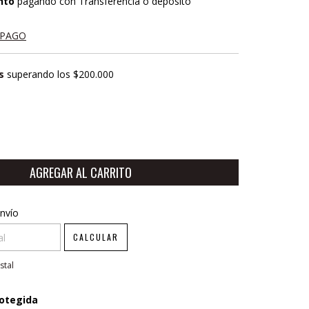
nto
pagando con Transferencia o depósito
 PAGO
s
superando los
$200.000
CP:
CAMBIAR CP
nvío
CALCULAR
stal
otegida