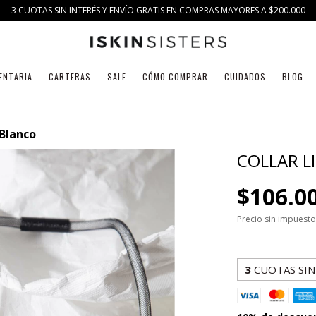
3 CUOTAS SIN INTERÉS Y ENVÍO GRATIS EN COMPRAS MAYORES A $200.000
ENTARIA
CARTERAS
SALE
CÓMO COMPRAR
CUIDADOS
BLOG
 Blanco
COLLAR L
$106.0
Precio sin impuest
3
CUOTAS SIN