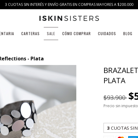
3 CUOTAS SIN INTERÉS Y ENVÍO GRATIS EN COMPRAS MAYORES A $200.000
ENTARIA
CARTERAS
SALE
CÓMO COMPRAR
CUIDADOS
BLOG
eflections - Plata
BRAZALET
PLATA
$
$93.900
Precio sin impuest
3
CUOTAS SIN