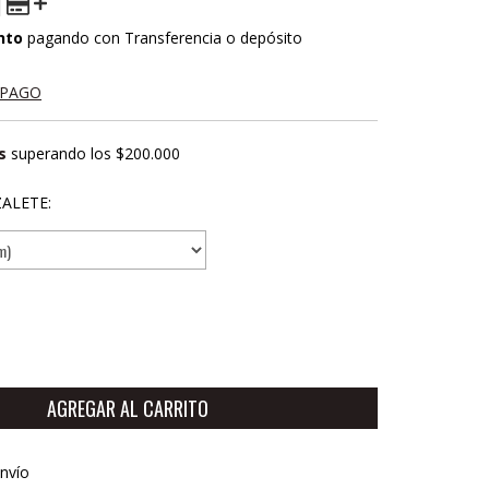
nto
pagando con Transferencia o depósito
 PAGO
s
superando los
$200.000
ALETE:
CP:
CAMBIAR CP
nvío