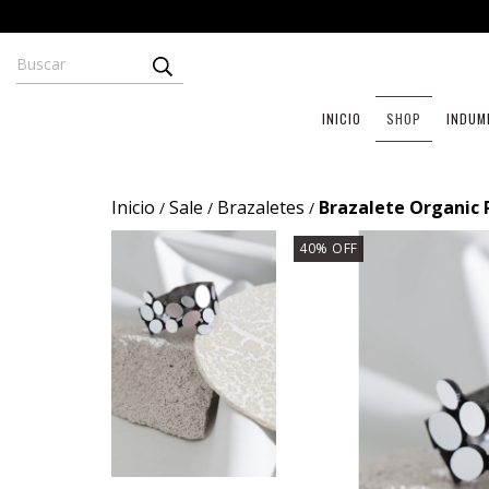
INICIO
SHOP
INDUM
Inicio
Sale
Brazaletes
Brazalete Organic R
/
/
/
40
%
OFF