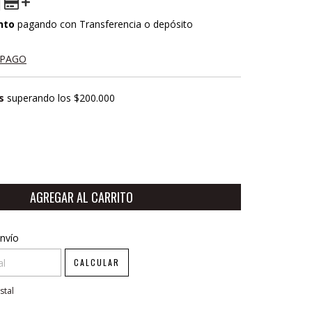
nto
pagando con Transferencia o depósito
 PAGO
s
superando los
$200.000
CP:
CAMBIAR CP
nvío
CALCULAR
stal