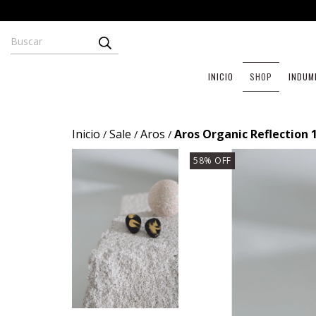
INICIO
SHOP
INDUM
Inicio
Sale
Aros
Aros Organic Reflection 
/
/
/
58
%
OFF