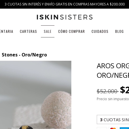
3 CUOTAS SIN INTERÉS Y ENVÍO GRATIS EN COMPRAS MAYORES A $200.000
ENTARIA
CARTERAS
SALE
CÓMO COMPRAR
CUIDADOS
BLOG
1 Stones - Oro/Negro
AROS ORG
ORO/NEG
$
$52.000
Precio sin impuest
3
CUOTAS SIN