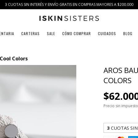
3 CUOTAS SIN INTERÉS Y ENVÍO GRATIS EN COMPRAS MAYORES A $200.000
ENTARIA
CARTERAS
SALE
CÓMO COMPRAR
CUIDADOS
BLOG
 Cool Colors
AROS BAU
COLORS
$62.00
Precio sin impuest
3
CUOTAS SIN