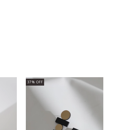
37
%
OFF