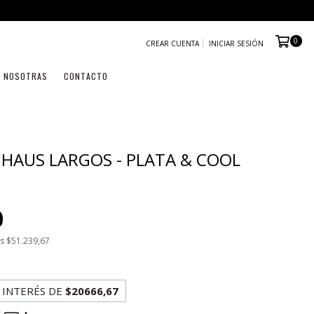
0
CREAR CUENTA
INICIAR SESIÓN
NOSOTRAS
CONTACTO
HAUS LARGOS - PLATA & COOL
0
os
$51.239,67
 INTERÉS
DE
$20666,67