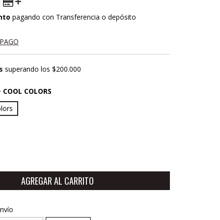
nto
pagando con Transferencia o depósito
 PAGO
s
superando los
$200.000
+ COOL COLORS
olors
CP:
CAMBIAR CP
nvío