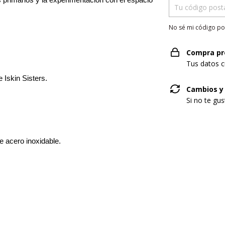
 primarios y la experimentación con el espacio 
No sé mi código po
Compra pr
Tus datos c
Iskin Sisters.
Cambios y
Si no te gu
e acero inoxidable.