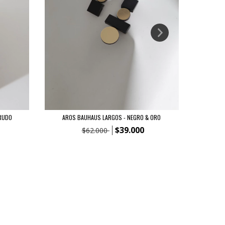
RUDO
AROS BAUHAUS LARGOS - NEGRO & ORO
AROS B
$39.000
$62.000