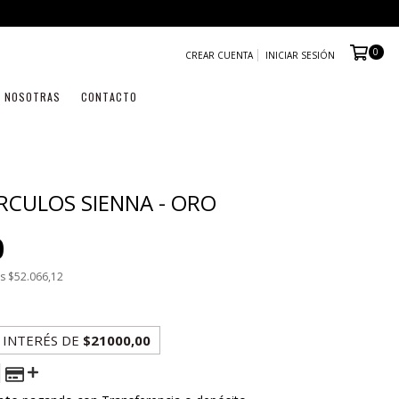
0
CREAR CUENTA
INICIAR SESIÓN
NOSOTRAS
CONTACTO
ÍRCULOS SIENNA - ORO
0
os
$52.066,12
 INTERÉS
DE
$21000,00