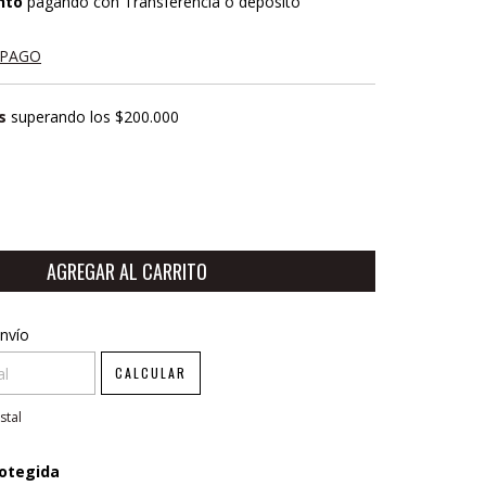
nto
pagando con Transferencia o depósito
 PAGO
s
superando los
$200.000
CP:
CAMBIAR CP
nvío
CALCULAR
stal
otegida