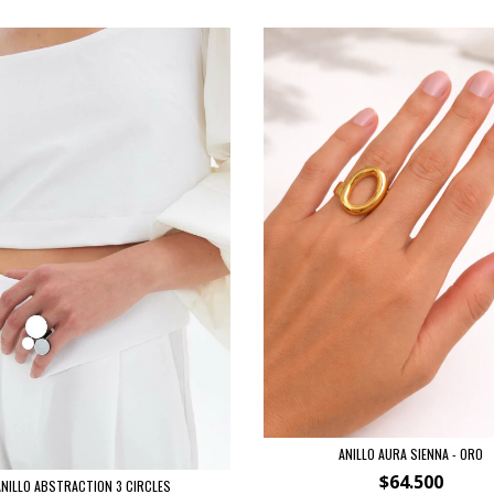
ANILLO AURA SIENNA - ORO
$64.500
ANILLO ABSTRACTION 3 CIRCLES