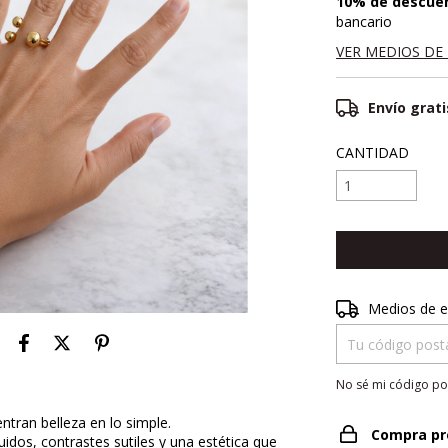
10% de descue
bancario
VER MEDIOS DE
Envío grati
CANTIDAD
Entregas para el 
Medios de e
No sé mi código po
tran belleza en lo simple.
Compra pr
uidos, contrastes sutiles y una estética que