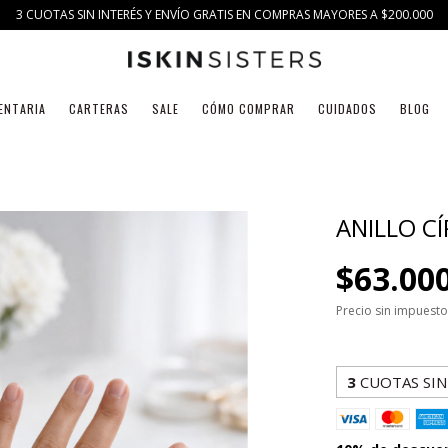
3 CUOTAS SIN INTERÉS Y ENVÍO GRATIS EN COMPRAS MAYORES A $200.000
ENTARIA
CARTERAS
SALE
CÓMO COMPRAR
CUIDADOS
BLOG
ANILLO C
$63.00
Precio sin impuest
3
CUOTAS SIN