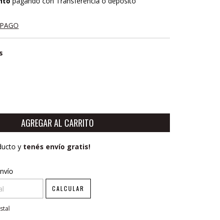
nto
pagando con Transferencia o depósito
 PAGO
s
ducto y
tenés envío gratis!
CP:
CAMBIAR CP
nvío
CALCULAR
stal