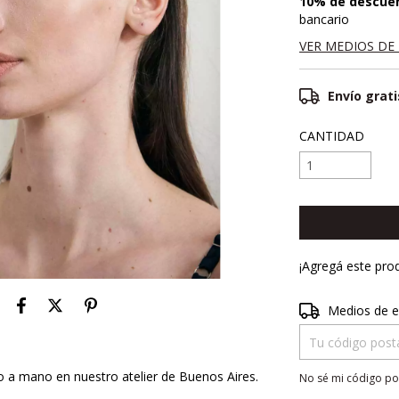
10% de descue
bancario
VER MEDIOS DE
Envío grati
CANTIDAD
¡Agregá este pro
Entregas para el 
Medios de e
o a mano en nuestro atelier de Buenos Aires.
No sé mi código po